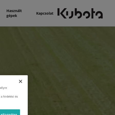
Használt
Kapcsolat
gépek
mélyre
a hirdetési és
 elfogadása