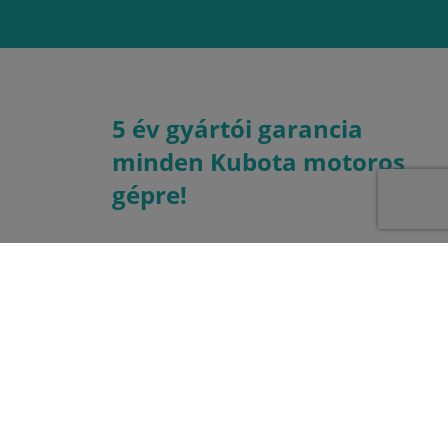
5 év gyártói garancia
minden Kubota motoros
gépre!