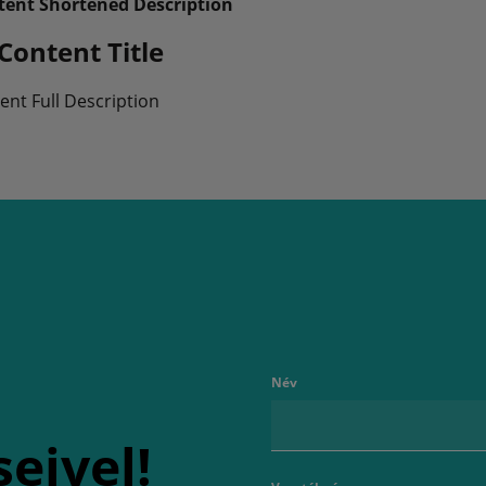
tent Shortened Description
Content Title
ent Full Description
Név
seivel!