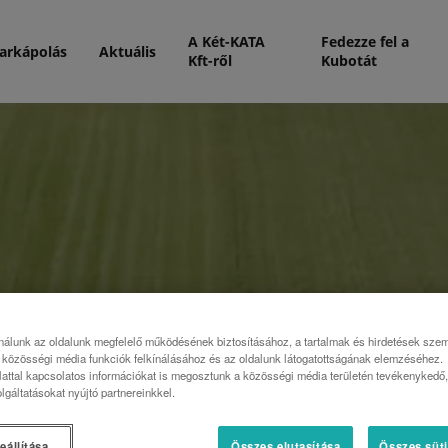
A Két-KATA
Fedezze fel a
arkápolás
Aktuális
Kft-ről
Kubotát
nálunk az oldalunk megfelelő működésének biztosításához, a tartalmak és hirdetések sze
közösségi média funkciók felkínálásához és az oldalunk látogatottságának elemzéséhez.
attal kapcsolatos információkat is megosztunk a közösségi média területén tevékenykedő, 
lgáltatásokat nyújtó partnereinkkel.
eállítása
Összes elutasítása
Összes süti