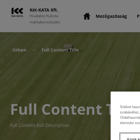
Két-KATA Kft.
Mezőgazdaság
P
Hivatalos Kubota
márkakereskedés
Itthon
Full Content Title
›
Full Content Title
Sütiket hasz
szabásához, 
Oldalhasznál
elemzési szo
Full Content Full Description
Sütik b