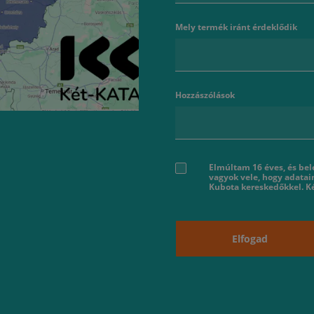
Mely termék iránt érdeklődik
Hozzászólások
Elmúltam 16 éves, és bel
vagyok vele, hogy adatai
Kubota kereskedőkkel. Ké
Elfogad