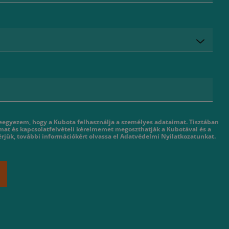
eegyezem, hogy a Kubota felhasználja a személyes adataimat. Tisztában
mat és kapcsolatfelvételi kérelmemet megoszthatják a Kubotával és a
rjük, további információkért olvassa el Adatvédelmi Nyilatkozatunkat.