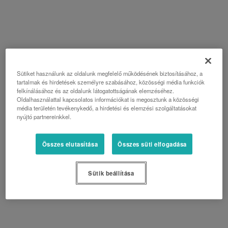
Sütiket használunk az oldalunk megfelelő működésének biztosításához, a
tartalmak és hirdetések személyre szabásához, közösségi média funkciók
felkínálásához és az oldalunk látogatottságának elemzéséhez.
Oldalhasználattal kapcsolatos információkat is megosztunk a közösségi
média területén tevékenykedő, a hirdetési és elemzési szolgáltatásokat
nyújtó partnereinkkel.
Összes elutasítása
Összes süti elfogadása
Sütik beállítása