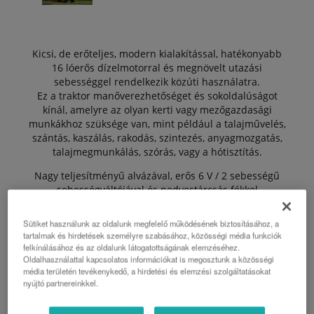
Kicsi, de erőteljes, modern kialakítással, hatékonyabb
16 lóerős dízelmotorral és megnövelt utazási
sebességgel rendelkezik közúti használatra.
Ez a traktor manőverezhetőséget és sokoldalúságot
kínál, amelyre az olyan kerti vagy mezőgazdasági
munkákhoz szüksége van, mint például a talajművelés,
szántás, kaszálás, rakodás, szintezés, anyagmozgatás,
talajmegmunkálás, szórás, vagy a hótisztítás.
Nagy teljesítményű alvázával, erős 6 V / 2 sebességű
sebességváltójával és nedvestárcsás fékkel
teljesítménye megfelel a mai elvárásoknak.
Sütiket használunk az oldalunk megfelelő működésének biztosításához, a
tartalmak és hirdetések személyre szabásához, közösségi média funkciók
felkínálásához és az oldalunk látogatottságának elemzéséhez.
AJÁNLAT KÉRÉS
Oldalhasználattal kapcsolatos információkat is megosztunk a közösségi
média területén tevékenykedő, a hirdetési és elemzési szolgáltatásokat
nyújtó partnereinkkel.
B1 SZÉRIA PROSPEKTUS