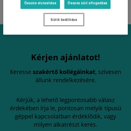
Összes elutasítása
Összes süti elfogadása
EU STAGE V
Sütik beállítása
Kérjen ajánlatot!
Keresse
szakértő kollégáinkat
, szívesen
állunk rendelkezésére.
Kérjük, a lehető legpontosabb válasz
érdekében írja le, pontosan melyik típusú
géppel kapcsolatban érdeklődik, vagy
milyen alkatrészt keres.