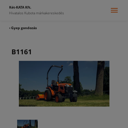
Két-KATA Kft.
Hivatalos Kubota márkakereskedés
‹ Gyep gondozás
B1161