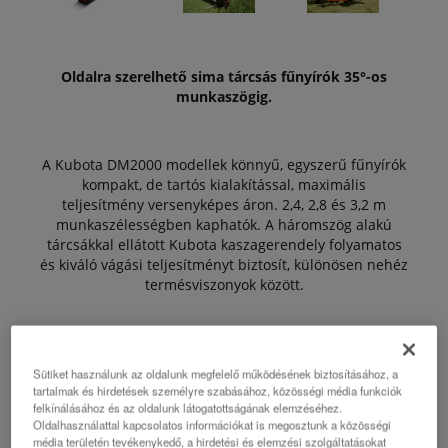
Oldalra szerelhető sima tárcsás fűnyírók 35°-os
munkaszögig.
A Kubota DM2000 modellek könnyű, egyszerű fűnyírók
kompakt, de tartós kialakítással, maximális
teljesítmény versenyképes áron. 2,4, 2,8 és 3,2 m
munkaszélességben kaphatók. A háromszög alakú
tárcsákkal ellátott Kubota kaszagerendely folyamatos
és kiváló vágási teljesítményt biztosít, különösen nehéz
termésviszonyok között.
Az előnyök:
Sütiket használunk az oldalunk megfelelő működésének biztosításához, a
tartalmak és hirdetések személyre szabásához, közösségi média funkciók
felkínálásához és az oldalunk látogatottságának elemzéséhez.
Oldalhasználattal kapcsolatos információkat is megosztunk a közösségi
NonStop BreakAway
média területén tevékenykedő, a hirdetési és elemzési szolgáltatásokat