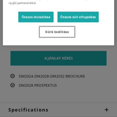
nyújtó partnereinkkel.
Rugalmas felfüggesztés
Összes elutasítása
Összes süti elfogadása
Könnyű emelés a fordulóban
Teljesen hegesztett Kubota vágóasztal
Sütik beállítása
háromszög alakú tárcsákkal.
AJÁNLAT KÉRÉS
DM2024-DM2028-DM2032 BROCHURE
DM2028 PROSPEKTUS
Specifications