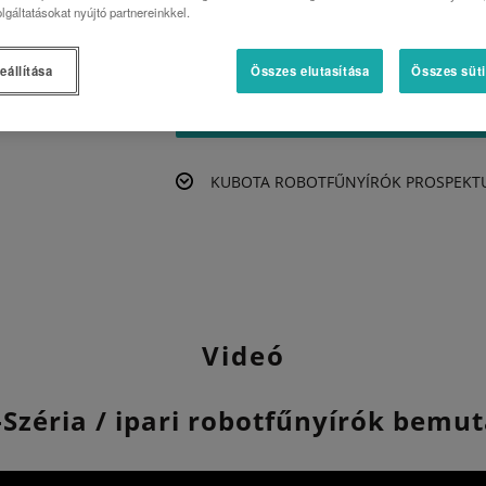
• Bluetooth® kapcsolat
lgáltatásokat nyújtó partnereinkkel.
• Földrajzi helymeghatározás GPS -en kere
eállítása
Összes elutasítása
Összes süti
AJÁNLAT KÉRÉS
KUBOTA ROBOTFŰNYÍRÓK PROSPEKT
Videó
Széria / ipari robotfűnyírók bemu