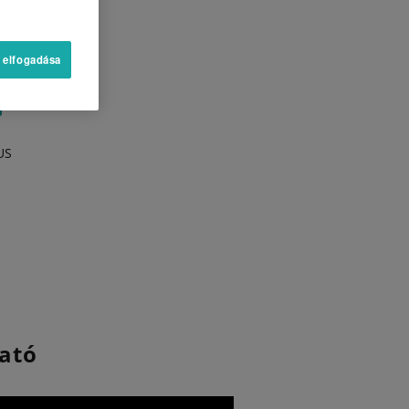
sztül
 elfogadása
US
tató