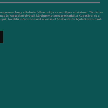
eegyezem, hogy a Kubota felhasználja a személyes adataimat. Tisztában
mat és kapcsolatfelvételi kérelmemet megoszthatják a Kubotával és a
rjük, további információkért olvassa el Adatvédelmi Nyilatkozatunkat.