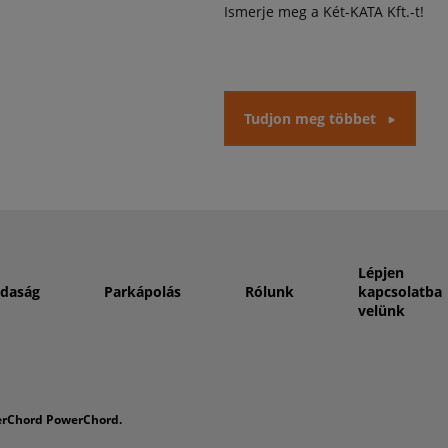
Ismerje meg a Két-KATA Kft.-t!
Tudjon meg többet
Lépjen
daság
Parkápolás
Rólunk
kapcsolatba
velünk
erChord PowerChord.