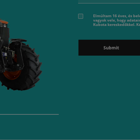
Elmúltam 16 éves, és bel
vagyok vele, hogy adatai
Kubota kereskedőkkel. Ké
Submit