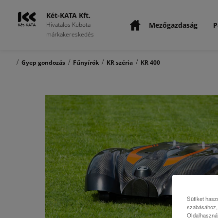
Két-KATA Kft.
Mezőgazdaság
P
Hivatalos Kubota
márkakereskedés
/
/
/
/
Gyep gondozás
Fűnyírók
KR széria
KR 400
Sütiket hasz
szabásához, 
Oldalhasznál