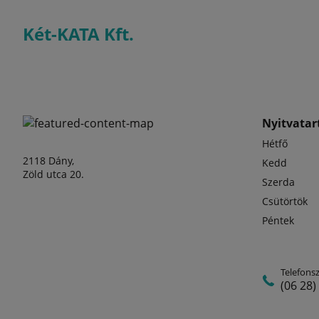
Két-KATA Kft.
Nyitvatart
Hétfő
2118 Dány,
Kedd
Zöld utca 20.
Szerda
Csütörtök
Péntek
Telefons
(06 28)