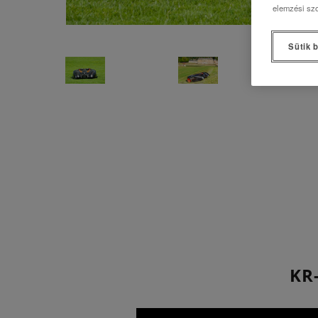
elemzési szo
Sütik b
KR-