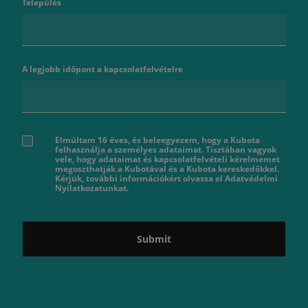
Település
A legjobb időpont a kapcsolatfelvételre
Elmúltam 16 éves, és beleegyezem, hogy a Kubota
felhasználja a személyes adataimat. Tisztában vagyok
vele, hogy adataimat és kapcsolatfelvételi kérelmemet
megoszthatják a Kubotával és a Kubota kereskedőkkel.
Kérjük, további információkért olvassa el Adatvédelmi
Nyilatkozatunkat.
Submit