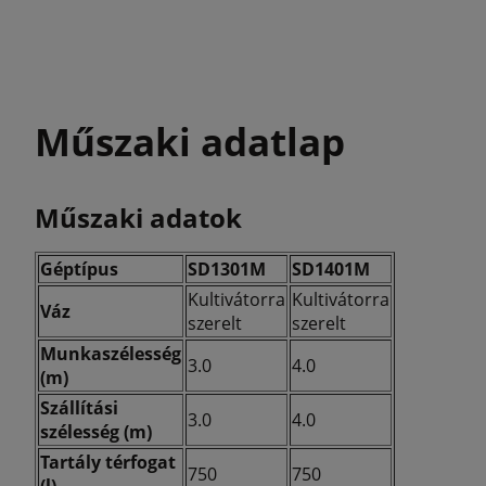
Műszaki adatlap
Műszaki adatok
Géptípus
SD1301M
SD1401M
Kultivátorra
Kultivátorra
Váz
szerelt
szerelt
Munkaszélesség
3.0
4.0
(m)
Szállítási
3.0
4.0
szélesség (m)
Tartály térfogat
750
750
(l)