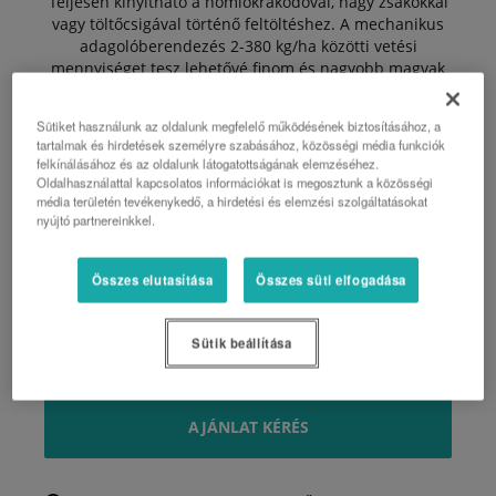
Teljesen kinyitható a homlokrakodóval, nagy zsákokkal
vagy töltőcsigával történő feltöltéshez. A mechanikus
adagolóberendezés 2-380 kg/ha közötti vetési
mennyiséget tesz lehetővé finom és nagyobb magvak
esetén.
Sütiket használunk az oldalunk megfelelő működésének biztosításához, a
Az SD1001M CX-II csoroszlyákkal van felszerelve a
tartalmak és hirdetések személyre szabásához, közösségi média funkciók
precíz maglehelyezés érdekében. A forgóborona szóló
felkínálásához és az oldalunk látogatottságának elemzéséhez.
használatához manuális vagy hidraulikus csoroszlya-
Oldalhasználattal kapcsolatos információkat is megosztunk a közösségi
emelés opció áll rendelkezésre.
média területén tevékenykedő, a hirdetési és elemzési szolgáltatásokat
nyújtó partnereinkkel.
Előnyök
Összes elutasítása
Összes süti elfogadása
- Pontos maglerakás a CX-II csoroszlyával
- Költséghatékony és egyszerű Kisebb
teljesítményigény a kompakt kialakításnak
Sütik beállítása
köszönhetően Nincs talajtömörödés a nyomokban
AJÁNLAT KÉRÉS