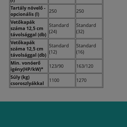
Tartály növelő -
250
250
opcionális (l)
Vetőkapák
Standard
Standard
száma 12,5 cm
(24)
(32)
távolsággal (db)
Vetőkapák
Standard
Standard
száma 12,5 cm
(12)
(16)
távolsággal (db)
Min. vonóerő
123/90
163/120
igény(HP/kW)*
Súly (kg)
1100
1270
csoroszlyákkal