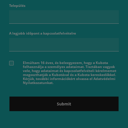
Település
A legjobb időpont a kapcsolatfelvételre
Elmúltam 16 éves, és beleegyezem, hogy a Kubota
felhasználja a személyes adataimat. Tisztában vagyok
vele, hogy adataimat és kapcsolatfelvételi kérelmemet
megoszthatják a Kubotával és a Kubota kereskedőkkel.
Kérjük, további információkért olvassa el Adatvédelmi
Nyilatkozatunkat.
Submit