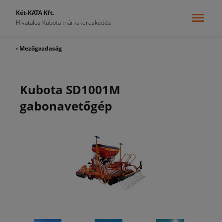
Két-KATA Kft.
Hivatalos Kubota márkakereskedés
‹ Mezőgazdaság
Kubota SD1001M
gabonavetőgép