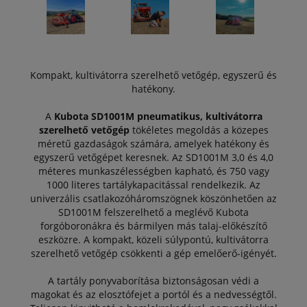
Kompakt, kultivátorra szerelhető vetőgép, egyszerű és
hatékony.
A
Kubota SD1001M pneumatikus, kultivátorra
szerelhető vetőgép
tökéletes megoldás a közepes
méretű gazdaságok számára, amelyek hatékony és
egyszerű vetőgépet keresnek. Az SD1001M 3,0 és 4,0
méteres munkaszélességben kapható, és 750 vagy
1000 literes tartálykapacitással rendelkezik. Az
univerzális csatlakozóháromszögnek köszönhetően az
SD1001M felszerelhető a meglévő Kubota
forgóboronákra és bármilyen más talaj-előkészítő
eszközre. A kompakt, közeli súlypontú, kultivátorra
szerelhető vetőgép csökkenti a gép emelőerő-igényét.
A tartály ponyvaborítása biztonságosan védi a
magokat és az elosztófejet a portól és a nedvességtől.