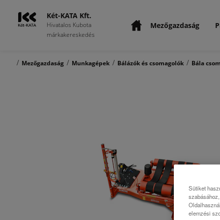
Két-KATA Kft.
Mezőgazdaság
P
Hivatalos Kubota
márkakereskedés
/
/
/
/
Mezőgazdaság
Munkagépek
Bálázók és csomagolók
Bála cso
Sütiket hasz
szabásához, 
Oldalhasznál
elemzési szo