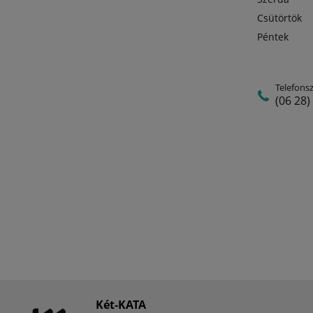
Csütörtök
Péntek
Telefons
(06 28)
Két-KATA