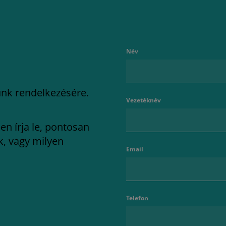
Név
lunk rendelkezésére.
Vezetéknév
en írja le, pontosan
k, vagy milyen
Email
Telefon