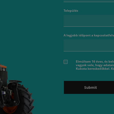
Település
A legjobb időpont a kapcsolatfelv
Elmúltam 16 éves, és bel
vagyok vele, hogy adatai
Kubota kereskedőkkel. Ké
Submit