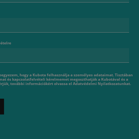
ételre
eegyezem, hogy a Kubota felhasználja a személyes adataimat. Tisztában
mat és kapcsolatfelvételi kérelmemet megoszthatják a Kubotával és a
rjük, további információkért olvassa el Adatvédelmi Nyilatkozatunkat.