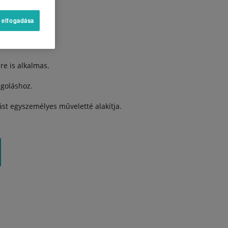
 elfogadása
burkolat.
re is alkalmas.
agoláshoz.
ást egyszemélyes műveletté alakítja.