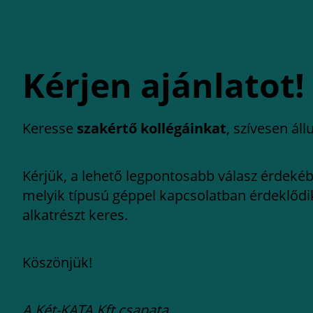
Kérjen ajánlatot!
Keresse
szakértő kollégáinkat
, szívesen ál
Kérjük, a lehető legpontosabb válasz érdekéb
melyik típusú géppel kapcsolatban érdeklődi
alkatrészt keres.
Köszönjük!
A Két-KATA Kft csapata