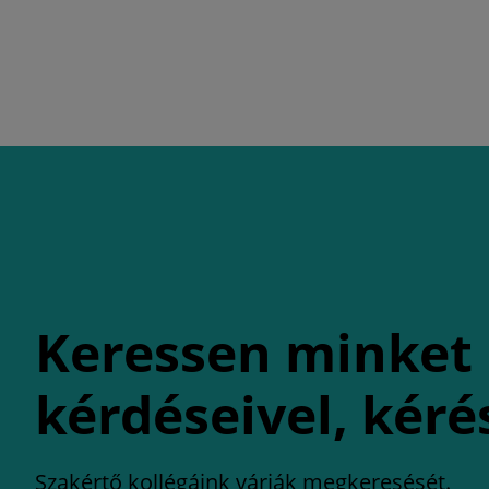
Keressen minket
kérdéseivel, kéré
Szakértő kollégáink várják megkeresését.