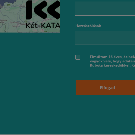
Hozzászólások
Elmúltam 16 éves, és bel
vagyok vele, hogy adatai
Kubota kereskedőkkel. Ké
Elfogad