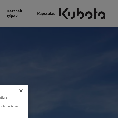
Használt
Kapcsolat
gépek
mélyre
a hirdetési és