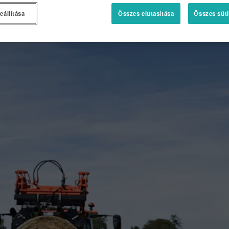
eállítása
Összes elutasítása
Összes süti