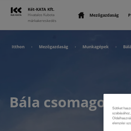
Két-KATA Kft.
Mezőgazdaság
P
Hivatalos Kubota
márkakereskedés
Itthon
Mezőgazdaság
Munkagépek
Bál
›
›
›
Bála csomagolók
Sütiket hasz
szabásához, 
Oldalhasznál
elemzési szo