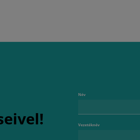
Név
seivel!
Vezetéknév