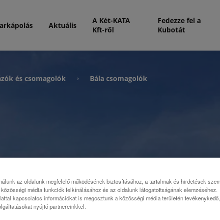
A Két-KATA
Fedezze fel a
arkápolás
Aktuális
Kft-ről
Kubotát
ázók és csomagolók
Bála csomagolók
›
nálunk az oldalunk megfelelő működésének biztosításához, a tartalmak és hirdetések sze
közösségi média funkciók felkínálásához és az oldalunk látogatottságának elemzéséhez.
attal kapcsolatos információkat is megosztunk a közösségi média területén tevékenykedő, 
lgáltatásokat nyújtó partnereinkkel.