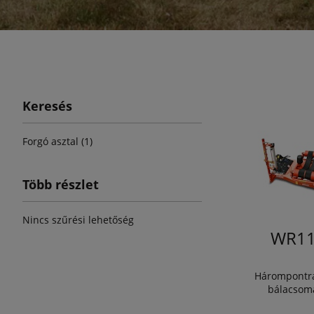
Keresés
Forgó asztal (1)
Több részlet
Nincs szűrési lehetőség
WR11
Hárompontra
bálacsom