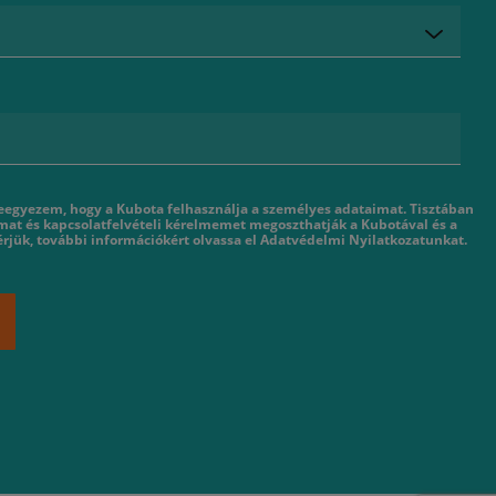
eegyezem, hogy a Kubota felhasználja a személyes adataimat. Tisztában
mat és kapcsolatfelvételi kérelmemet megoszthatják a Kubotával és a
rjük, további információkért olvassa el Adatvédelmi Nyilatkozatunkat.