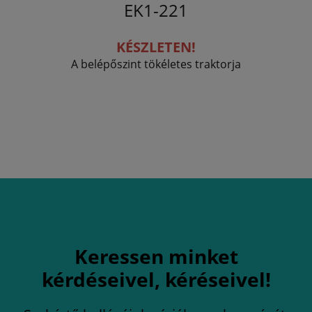
EK1-221
KÉSZLETEN!
A belépőszint tökéletes traktorja
Keressen minket
kérdéseivel, kéréseivel!