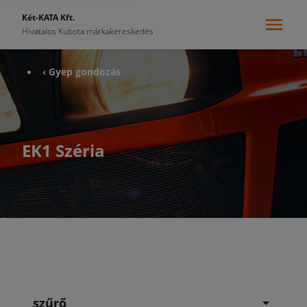
Két-KATA Kft.
Hivatalos Kubota márkakereskedés
‹ Gyep gondozás
EK1 Széria
szűrő