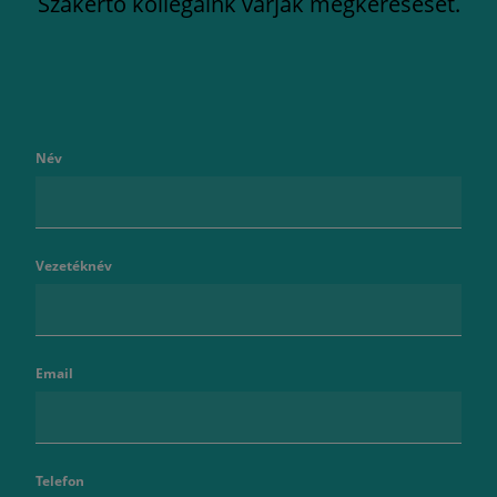
Szakértő kollégáink várják megkeresését.
Név
Vezetéknév
Email
Telefon