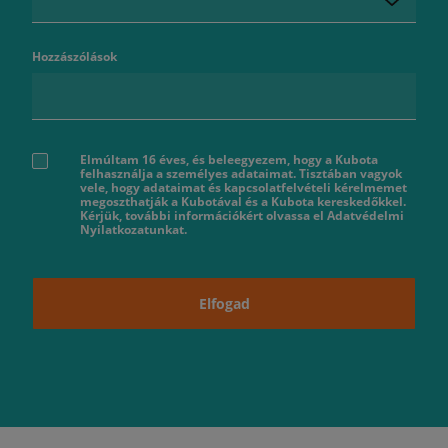
Hozzászólások
Elmúltam 16 éves, és beleegyezem, hogy a Kubota
felhasználja a személyes adataimat. Tisztában vagyok
vele, hogy adataimat és kapcsolatfelvételi kérelmemet
megoszthatják a Kubotával és a Kubota kereskedőkkel.
Kérjük, további információkért olvassa el Adatvédelmi
Nyilatkozatunkat.
Elfogad