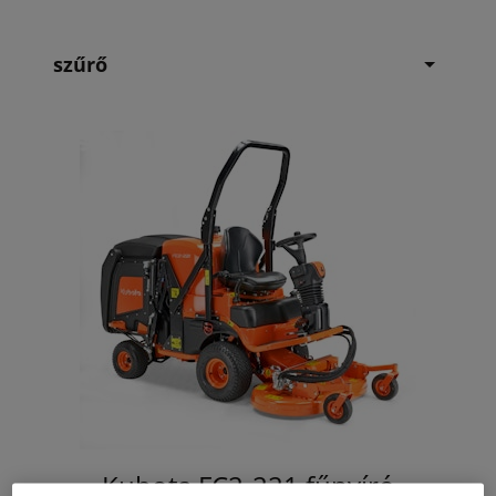
szűrő
Kubota FC2-221 fűnyíró