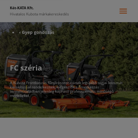
Két-KATA Kft.
Hivatalos Kubota márkakereskedés
‹ Gyep gondozás
FC széria
A Kubota Frontkaszás fűnyírósorozatának legújabb tagjai letisztult
kialakítással rendelkeznek, kiegészítik a Frontkaszás
termékcsaládban jelenleg kapható professzionális minőségű
modelleket.