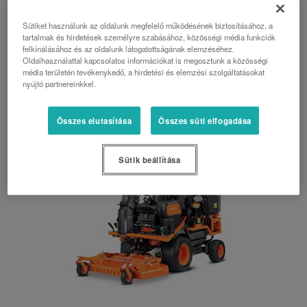
Az FC2-221 kompakt mérete és egyszerű kialakítása
Sütiket használunk az oldalunk megfelelő működésének biztosításához, a
tartalmak és hirdetések személyre szabásához, közösségi média funkciók
sokoldalúan használható bármilyen képzettségi
felkínálásához és az oldalunk látogatottságának elemzéséhez.
szintű kezelő részére
Oldalhasználattal kapcsolatos információkat is megosztunk a közösségi
média területén tevékenykedő, a hirdetési és elemzési szolgáltatásokat
nyújtó partnereinkkel.
Összes elutasítása
Összes süti elfogadása
Sütik beállítása