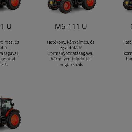
1 U
M6-111 U
yelmes, és
Hatékony, kényelmes, és
Haté
álló
egyedülálló
áságával
kormányozhatáságával
kor
ladattal
bármilyen feladattal
bá
zik.
megbirkózik.