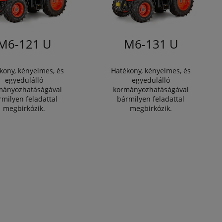
M6-121 U
M6-131 U
kony, kényelmes, és
Hatékony, kényelmes, és
egyedülálló
egyedülálló
mányozhatáságával
kormányozhatáságával
rmilyen feladattal
bármilyen feladattal
megbirkózik.
megbirkózik.