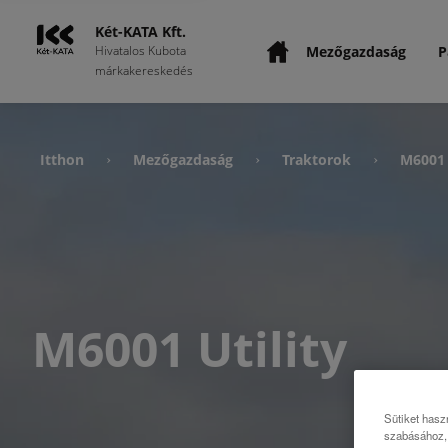
Két-KATA Kft.
Mezőgazdaság
P
Hivatalos Kubota
márkakereskedés
Itthon
Mezőgazdaság
Traktorok
M6001 
›
›
›
M6001 Utility
Sütiket hasz
szabásához, 