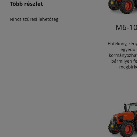
Több részlet
Nincs szűrési lehetőség
M6-10
Hatékony, kén
egyedül
kormányozhat
bármilyen fe
megbirkó