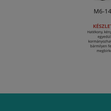
M6-14
KÉSZLE
Hatékony, kén
egyedül
kormányozhat
bármilyen fe
megbirkó