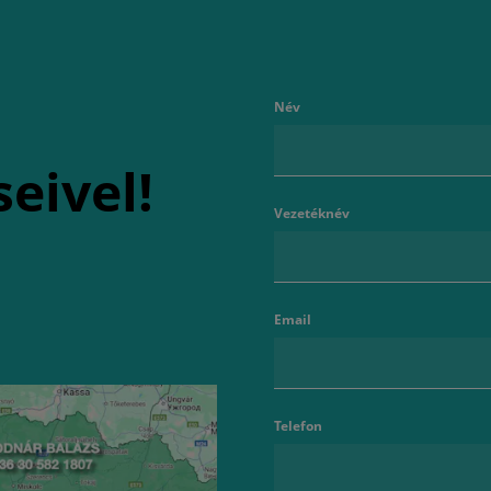
Név
seivel!
Vezetéknév
Email
Telefon