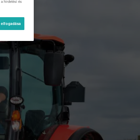
a hirdetési és
 elfogadása