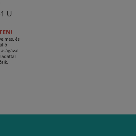
1 U
TEN!
yelmes, és
álló
áságával
ladattal
zik.