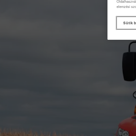
Oldalhasznál
elemzési szo
Sütik b