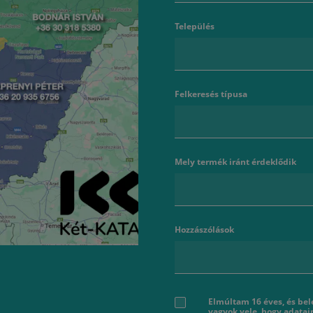
Település
Felkeresés típusa
Mely termék iránt érdeklődik
Hozzászólások
Elmúltam 16 éves, és bel
vagyok vele, hogy adatai