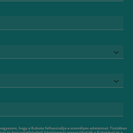
eegyezem, hogy a Kubota felhasználja a személyes adataimat. Tisztában
mat és kapcsolatfelvételi kérelmemet megoszthatják a Kubotával és a