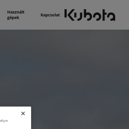
Használt
Kapcsolat
gépek
mélyre