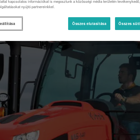
attal kapcsolatos információkat is megosztunk a közösségi média területén tevékenykedő, 
lgáltatásokat nyújtó partnereinkkel.
eállítása
Összes elutasítása
Összes süti