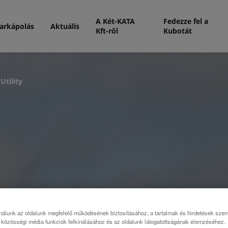
A Két-KATA
Fedezze fel a
arkápolás
Aktuális
Kft-ről
Kubotát
Utility
nálunk az oldalunk megfelelő működésének biztosításához, a tartalmak és hirdetések sze
közösségi média funkciók felkínálásához és az oldalunk látogatottságának elemzéséhez.