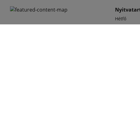
Nyitvatart
Hétfő
2118 Dány,
Kedd
Zöld utca 20.
Szerda
Csütörtök
Péntek
Telefons
(06 28)