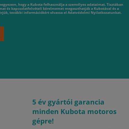
eegyezem, hogy a Kubota felhasználja a személyes adataimat. Tisztában
mat és kapcsolatfelvételi kérelmemet megoszthatják a Kubotával és a
rjük, további információkért olvassa el Adatvédelmi Nyilatkozatunkat.
5 év gyártói garancia
minden Kubota motoros
gépre!