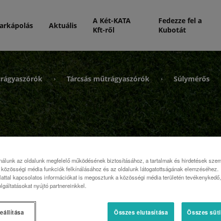
A Két-KATA
Fedezze fel a
arkápolás
Aktuális
Kft-ről
Kubotát
rágyaszórók
Tárcsás műtrágyaszórók
Súlymérős
›
›
nálunk az oldalunk megfelelő működésének biztosításához, a tartalmak és hirdetések sze
közösségi média funkciók felkínálásához és az oldalunk látogatottságának elemzéséhez.
attal kapcsolatos információkat is megosztunk a közösségi média területén tevékenykedő, 
lgáltatásokat nyújtó partnereinkkel.
eállítása
Összes elutasítása
Összes süti