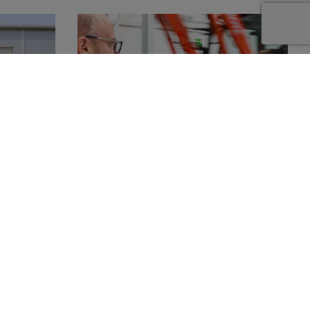
Óvja meg gépét a Kubota Care Program
segítségével!
Tovább olvasok