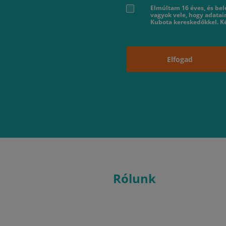
Elmúltam 16 éves, és bel
vagyok vele, hogy adatai
Kubota kereskedőkkel. Ké
Elfogad
Rólunk