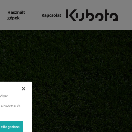
Használt
Kapcsolat
gépek
mélyre
a hirdetési és
 elfogadása