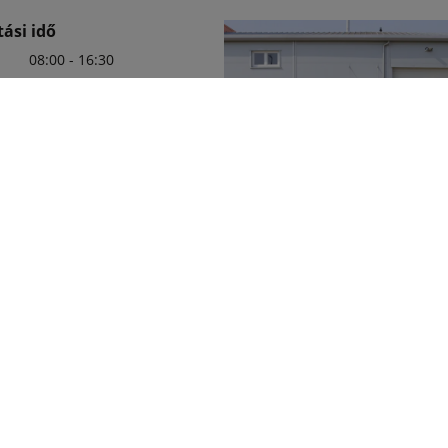
ási idő
08:00 - 16:30
08:00 - 16:30
08:00 - 16:30
08:00 - 16:30
08:00 - 16:30
zám
 465-053
Ismerje meg a Két-KATA Kft.-t!
Tudjon meg többet