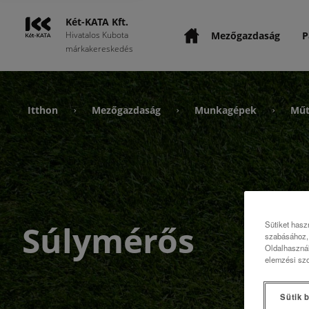
Két-KATA Kft.
Mezőgazdaság
P
Hivatalos Kubota
márkakereskedés
Itthon
Mezőgazdaság
Munkagépek
Műt
›
›
›
Súlymérős
Sütiket hasz
szabásához, 
Oldalhasznál
elemzési szo
Sütik b