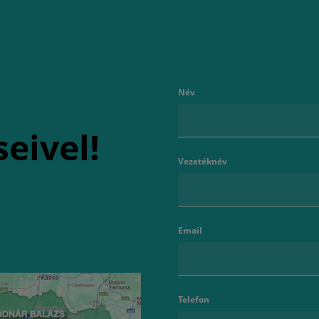
Név
seivel!
Vezetéknév
Email
Telefon